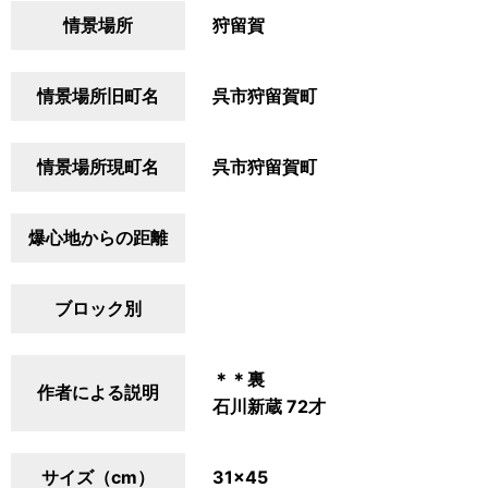
情景場所
狩留賀
情景場所旧町名
呉市狩留賀町
情景場所現町名
呉市狩留賀町
爆心地からの距離
ブロック別
＊＊裏
作者による説明
石川新蔵 72才
サイズ（cm）
31×45