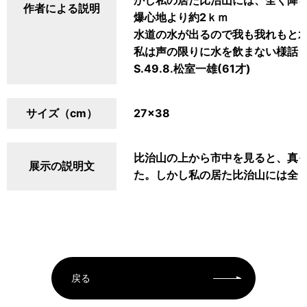
かし私の居た比治山には、全く降
作者による説明
爆心地より約2ｋｍ
水道の水が出るので我も我れもと
私は声の限りに水を飲まない様話
S.49.8.松室一雄(61才)
サイズ（cm）
27×38
比治山の上から市中を見ると、真
展示の説明文
た。しかし私の居た比治山には全
戻る