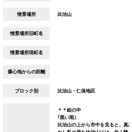
情景場所
比治山
情景場所旧町名
情景場所現町名
爆心地からの距離
ブロック別
比治山・仁保地区
＊＊絵の中
｢黒い雨｣
比治山の上から市中を見ると、真