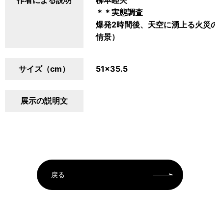
作者による説明
柳本睦夫
＊＊実態調査
爆発2時間後、天空に湧上る火災
情景）
サイズ（cm）
51×35.5
展示の説明文
戻る