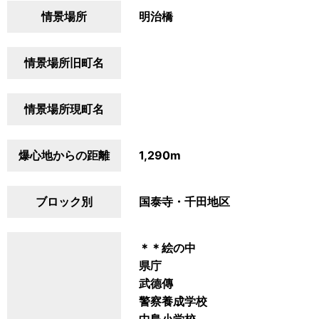
情景場所
明治橋
情景場所旧町名
情景場所現町名
爆心地からの距離
1,290m
ブロック別
国泰寺・千田地区
＊＊絵の中
県庁
武德傳
警察養成学校