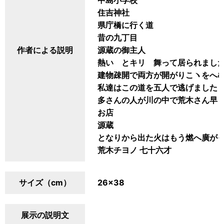
中島小学校
住吉神社
県庁橋に行く道
昔の九丁目
作者による説明
源蔵の御主人
熱いゝとキリゝ舞って居られまし
建物疎開で両方が開がりこヽをへ
私達はこの道を五人で逃げました
多さんの人が川の中で荒木さん早
お店
源蔵
となりから出た火はもう燃へ廣が
荒木チヨノ 七十六才
サイズ（cm）
26×38
展示の説明文