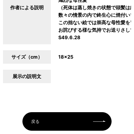
熾烈な母性愛
作者による説明
（死体は蒸し焼きの状態で頭髪は
数々の情景の内で終生心に焼付い
この拙ない絵では崇髙な母性愛を
お詫びする様な気持でお送りさし
S49.6.28
サイズ（cm）
18×25
展示の説明文
戻る