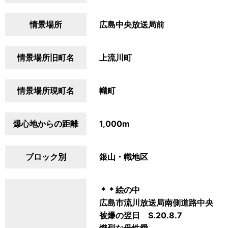
情景場所
広島中央放送局前
情景場所旧町名
上流川町
情景場所現町名
幟町
爆心地からの距離
1,000m
ブロック別
銀山・幟地区
＊＊絵の中
広島市流川放送局南側道路中央
被爆の翌日 S.20.8.7