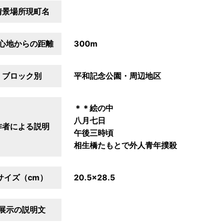
情景場所現町名
心地からの距離
300m
ブロック別
平和記念公園・周辺地区
＊＊絵の中
八月七日
作者による説明
午後三時頃
相生橋たもとで外人青年撲殺
サイズ（cm）
20.5×28.5
展示の説明文