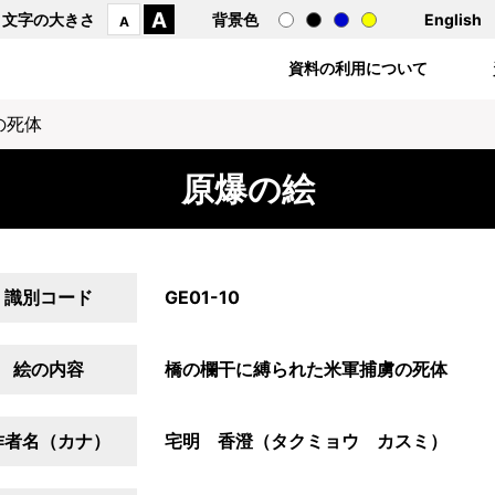
A
文字の大きさ
背景色
English
A
資料の利用について
の死体
原爆の絵
識別コード
GE01-10
絵の内容
橋の欄干に縛られた米軍捕虜の死体
作者名（カナ）
宅明 香澄（タクミョウ カスミ）