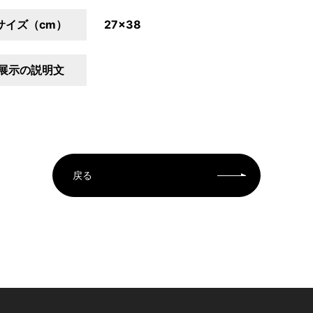
サイズ（cm）
27×38
展示の説明文
戻る