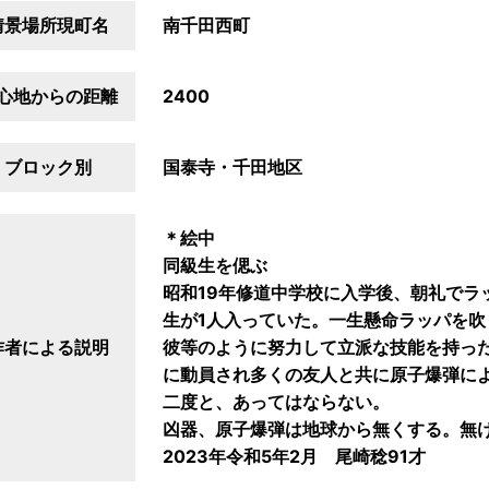
情景場所現町名
南千田西町
心地からの距離
2400
ブロック別
国泰寺・千田地区
＊絵中
同級生を偲ぶ
昭和19年修道中学校に入学後、朝礼でラ
生が1人入っていた。一生懸命ラッパを
作者による説明
彼等のように努力して立派な技能を持った
に動員され多くの友人と共に原子爆弾に
二度と、あってはならない。
凶器、原子爆弾は地球から無くする。無
2023年令和5年2月 尾崎稔91才