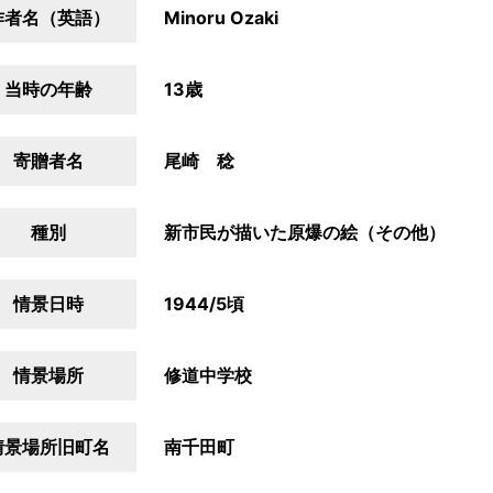
作者名（英語）
Minoru Ozaki
当時の年齢
13歳
寄贈者名
尾崎 稔
種別
新市民が描いた原爆の絵（その他）
情景日時
1944/5頃
情景場所
修道中学校
情景場所旧町名
南千田町