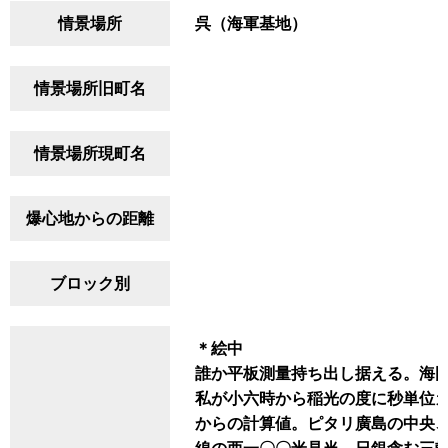
情景場所
呉（海軍基地）
情景場所旧町名
情景場所現町名
爆心地からの距離
ブロック別
＊絵中
誰か平板測量持ち出し据える。海図
私が小六時から稲光の度に秒単位
からの計算値。ピタリ廣島の中央