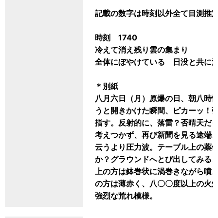
記載の数字は時刻以外全て目測推
時刻 1740
冷えて消え残り雲の集まり
全体にぼやけている 日没と共に
＊別紙
八月六日（月）原爆の日、朝八時
うと開きかけた瞬間、ピカーッ！
指す。反射的に、落雷？否晴天だ
考えつかず、再び新聞を見る途端
云うより圧力波。テーブル上の薬
か？グラウンドへとび出してみる
上の方は鉢巻状に渦巻きながら噴
の方は薄赤く、八〇〇度以上の火焔
強烈な荒れ模様。