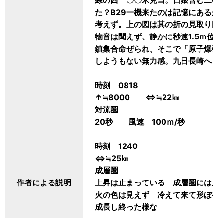
線の西一〇〇米見当。日銀含む三
た？B29一機来たのは記憶にある
考えず。上の図は其の折の見取り
物音は聞えず、静かに秒速1.5ｍ
鎮集合命ぜられ、そこで「原子爆
しようもない無力感。九日長崎へ
時刻 0818
↑≒8000 ⇔≒22㎞
対流圏
20秒 風速 100ｍ/秒
時刻 1240
⇔≒25㎞
成層圏
作者による説明
上昇は止まっている 成層圏には
火の色は見えず 冷えて来て形ぼ
成長し終った様な