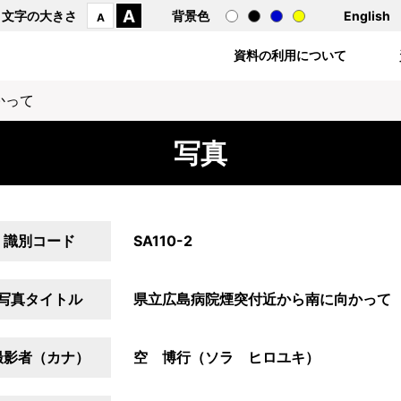
A
文字の大きさ
背景色
English
A
資料の利用について
かって
写真
識別コード
SA110-2
写真タイトル
県立広島病院煙突付近から南に向かって
撮影者（カナ）
空 博行（ソラ ヒロユキ）