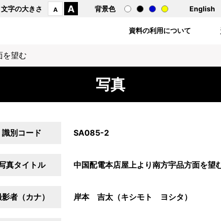
A
文字の大きさ
背景色
English
A
資料の利用について
面を望む
写真
識別コード
SA085-2
写真タイトル
中国配電本店屋上より南方宇品方面を望
撮影者（カナ）
岸本 吉太（キシモト ヨシタ）