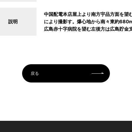
中国配電本店屋上より南方宇品方面を望む
説明
により撮影す。爆心地から南々東約680
広島赤十字病院を望む左後方は広島貯金
戻る