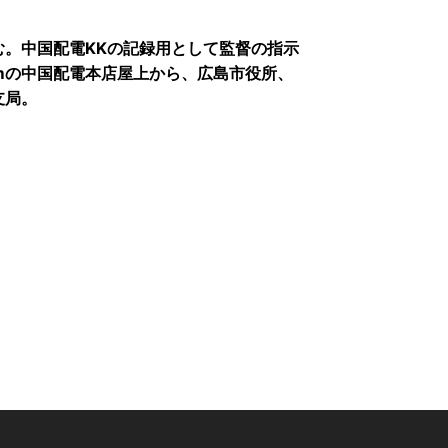
。中国配電KKの記録用として監督の指示
mの中国配電本店屋上から、広島市役所、
支局。