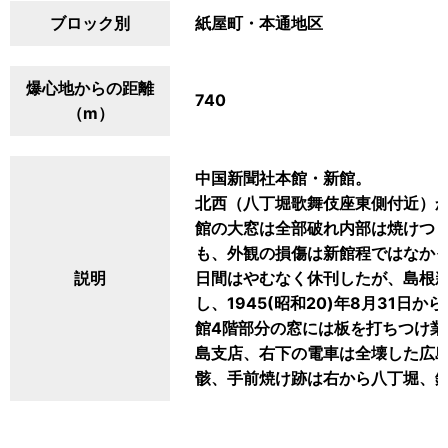
ブロック別
紙屋町・本通地区
爆心地からの距離
740
（m）
中国新聞社本館・新館。
北西（八丁堀歌舞伎座東側付近）
館の大窓は全部破れ内部は焼けつ
も、外観の損傷は新館程ではなか
説明
日間はやむなく休刊したが、島根
し、1945(昭和20)年8月31
館4階部分の窓には板を打ちつけ
島支店、右下の電車は全壊した広島電
骸、手前焼け跡は右から八丁堀、