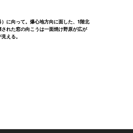
科）に向って。爆心地方向に面した、1階北
壊された窓の向こうは一面焼け野原が広が
が見える。