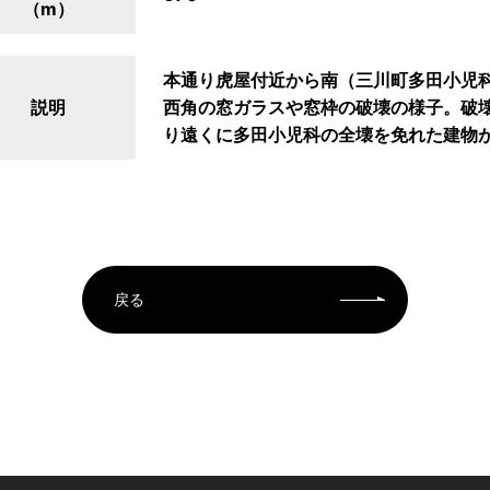
（m）
本通り虎屋付近から南（三川町多田小児
説明
西角の窓ガラスや窓枠の破壊の様子。破
り遠くに多田小児科の全壊を免れた建物
戻る