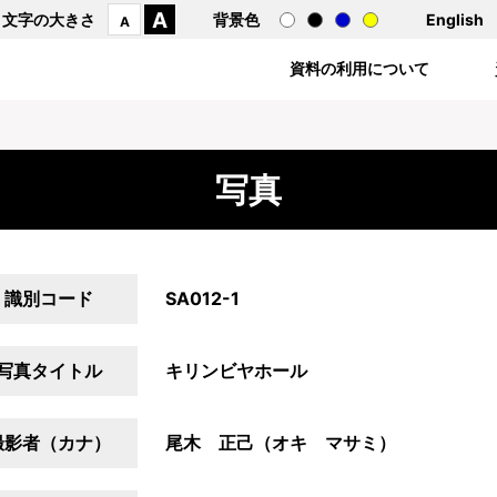
A
文字の大きさ
背景色
English
A
資料の利用について
写真
識別コード
SA012-1
写真タイトル
キリンビヤホール
撮影者（カナ）
尾木 正己（オキ マサミ）