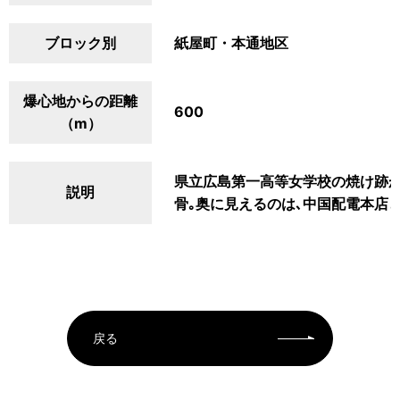
ブロック別
紙屋町・本通地区
爆心地からの距離
600
（m）
県立広島第一高等女学校の焼け跡か
説明
骨｡奥に見えるのは､中国配電本店
戻る