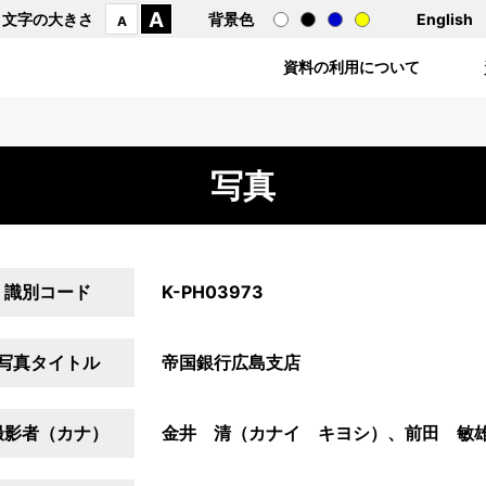
A
文字の大きさ
背景色
English
A
資料の利用について
写真
識別コード
K-PH03973
写真タイトル
帝国銀行広島支店
撮影者（カナ）
金井 清（カナイ キヨシ）、前田 敏