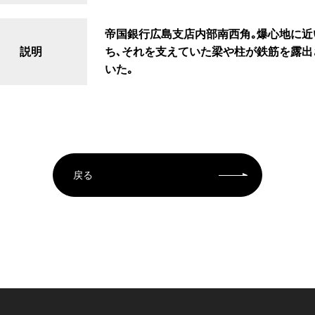
帝国銀行広島支店内部南西角｡爆心地に
説明
ち､それを支えていた梁や柱が鉄筋を露出
いた｡
戻る