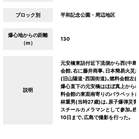
ブロック別
平和記念公園・周辺地区
爆心地からの距離
130
（m）
元安橋東詰付近下流側から西(中島
会館､右に藤井商事､日本簡易火災
(旧山陽道･西国街道)｡燃料会館左
爆心直下の元安橋はほぼ真上からの
説明
料会館の東面南寄りのパラペットは
林重男(当時27歳)は､原子爆弾
スチールカメラマンとして参加｡残
10日まで､広島で撮影を行った｡