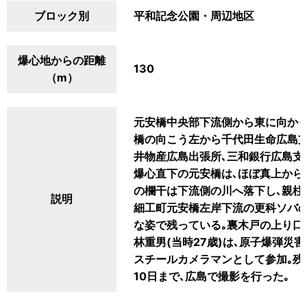
ブロック別
平和記念公園・周辺地区
爆心地からの距離
130
（m）
元安橋中央部下流側から東に向かっ
橋の向こう左から千代田生命広島支
井物産広島出張所､三和銀行広島支
爆心直下の元安橋は､ほぼ真上から
の欄干は下流側の川へ落下し､親柱
説明
細工町元安橋左岸下流の更科ソバ
な姿で残っている｡裏木戸の上り口
林重男(当時27歳)は､原子爆弾
スチールカメラマンとして参加｡残
10日まで､広島で撮影を行った｡