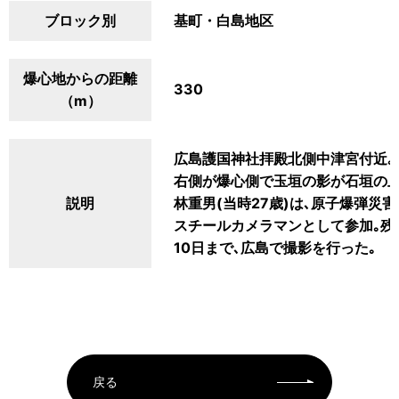
ブロック別
基町・白島地区
爆心地からの距離
330
（m）
広島護国神社拝殿北側中津宮付近｡
右側が爆心側で玉垣の影が石垣の上
説明
林重男(当時27歳)は､原子爆弾
スチールカメラマンとして参加｡残
10日まで､広島で撮影を行った｡
戻る