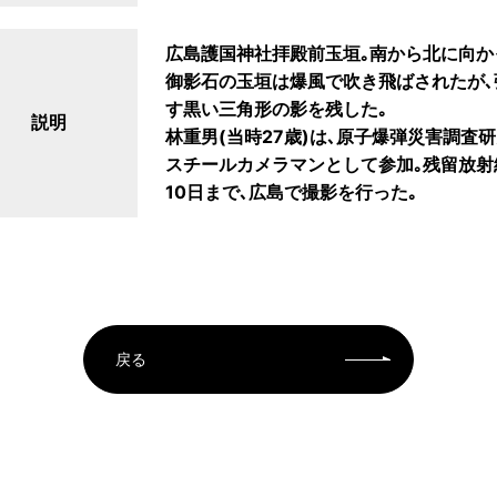
広島護国神社拝殿前玉垣｡南から北に向か
御影石の玉垣は爆風で吹き飛ばされたが
す黒い三角形の影を残した｡
説明
林重男(当時27歳)は､原子爆弾災害調
スチールカメラマンとして参加｡残留放射
10日まで､広島で撮影を行った｡
戻る