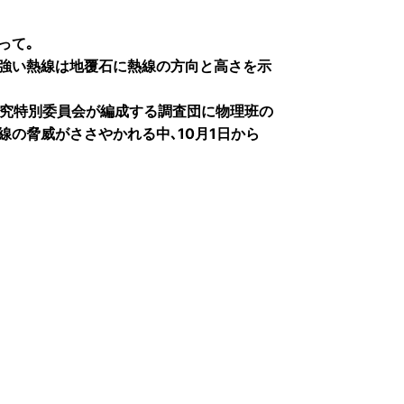
って｡
､強い熱線は地覆石に熱線の方向と高さを示
査研究特別委員会が編成する調査団に物理班の
線の脅威がささやかれる中､10月1日から