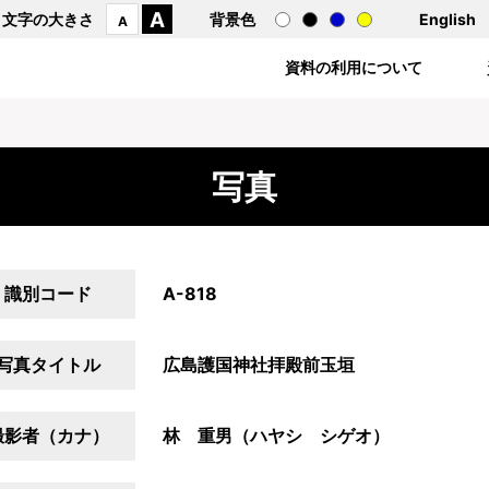
A
文字の大きさ
背景色
English
A
資料の利用について
写真
識別コード
A-818
写真タイトル
広島護国神社拝殿前玉垣
撮影者（カナ）
林 重男（ハヤシ シゲオ）