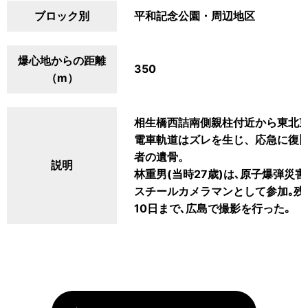
ブロック別
平和記念公園・周辺地区
爆心地からの距離
350
（m）
相生橋西詰南側親柱付近から東北
電車軌道はズレを生じ、応急に復
者の遺骨。
説明
林重男(当時27歳)は､原子爆弾
スチールカメラマンとして参加｡残
10日まで､広島で撮影を行った｡