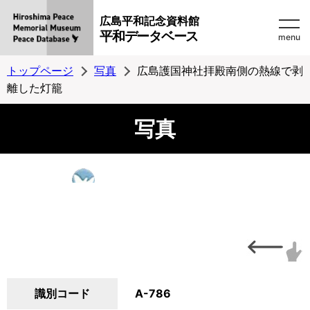
広島平和記念資料館
平和データベース
menu
トップページ
写真
広島護国神社拝殿南側の熱線で剥
離した灯籠
写真
識別コード
A-786