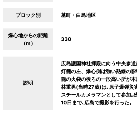
ブロック別
基町・白島地区
爆心地からの距離
330
（m）
広島護国神社拝殿に向う中央参道南
灯籠の左、爆心側は強い熱線の影
籠の火袋の後ろの一段高い所が本
説明
林重男(当時27歳)は､原子爆弾
スチールカメラマンとして参加｡残
10日まで､広島で撮影を行った｡