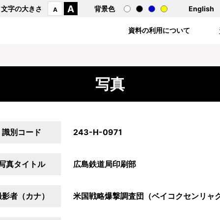
A
文字の大きさ
背景色
English
A
資料の利用について
写真
識別コード
243-H-0971
写真タイトル
広島鉄道局印刷部
撮影者（カナ）
米国戦略爆撃調査団（ベイコクセンリャ