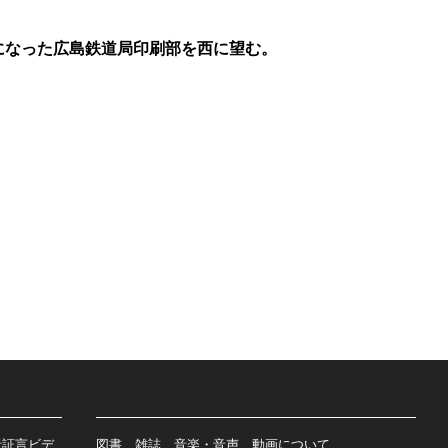
になった広島鉄道局印刷部を西に望む。
者証言ビデ
図書、雑誌、音楽・音声、動画について