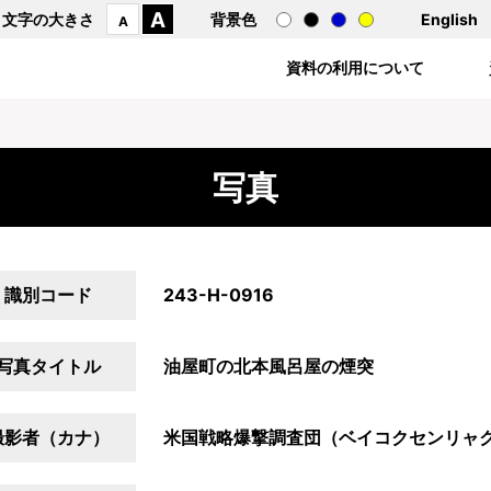
A
文字の大きさ
背景色
English
A
資料の利用について
写真
識別コード
243-H-0916
写真タイトル
油屋町の北本風呂屋の煙突
撮影者（カナ）
米国戦略爆撃調査団（ベイコクセンリャ