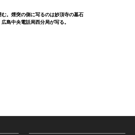
望む。煙突の側に写るのは妙頂寺の墓石
、広島中央電話局西分局が写る。