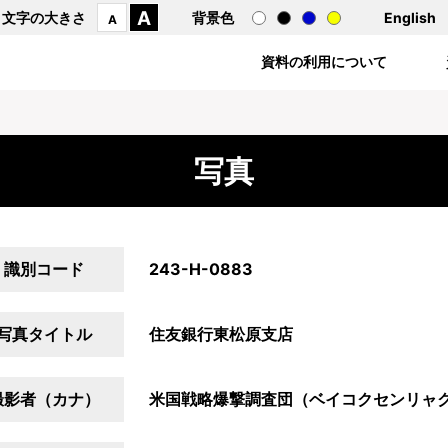
A
文字の大きさ
背景色
English
A
資料の利用について
写真
識別コード
243-H-0883
写真タイトル
住友銀行東松原支店
撮影者（カナ）
米国戦略爆撃調査団（ベイコクセンリャ