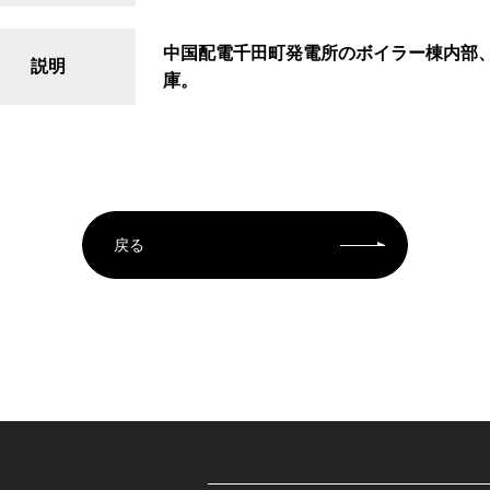
中国配電千田町発電所のボイラー棟内部
説明
庫。
戻る