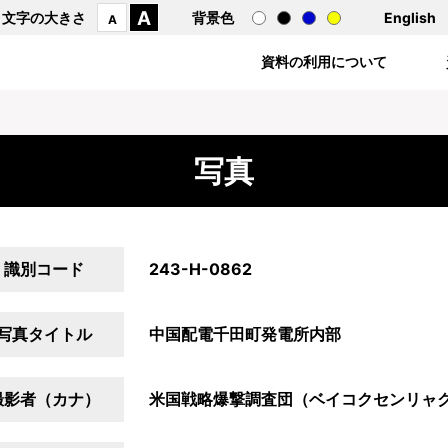
A
文字の大きさ
背景色
English
A
資料の利用について
写真
識別コード
243-H-0862
写真タイトル
中国配電千田町発電所内部
撮影者（カナ）
米国戦略爆撃調査団（ベイコクセンリャ