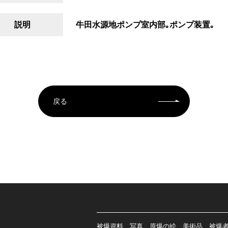
説明
牛田水源地ポンプ室内部｡ポンプ装置｡
戻る
被爆資料、写真、原爆の絵、美術品、被爆