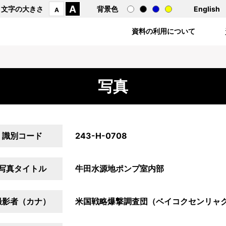
A
文字の大きさ
背景色
English
A
資料の利用について
写真
識別コード
243-H-0708
写真タイトル
牛田水源地ポンプ室内部
撮影者（カナ）
米国戦略爆撃調査団（ベイコクセンリャ