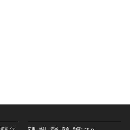
者証言ビデ
図書、雑誌、音楽・音声、動画について