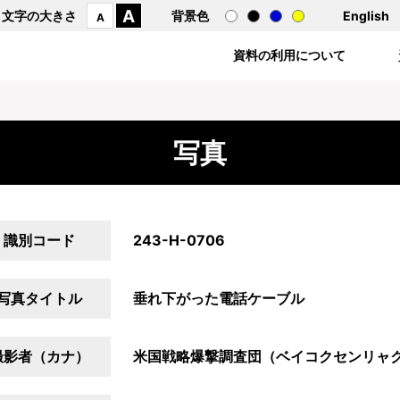
A
文字の大きさ
背景色
English
A
資料の利用について
写真
識別コード
243-H-0706
写真タイトル
垂れ下がった電話ケーブル
撮影者（カナ）
米国戦略爆撃調査団（ベイコクセンリャ