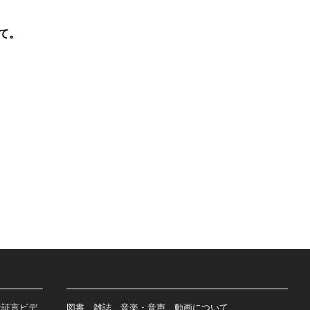
て。
者証言ビデ
図書、雑誌、音楽・音声、動画について