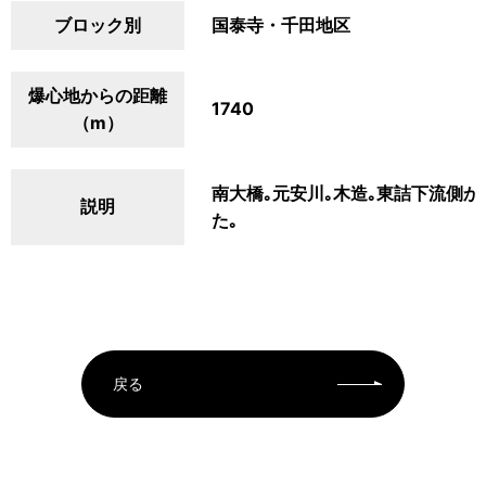
ブロック別
国泰寺・千田地区
爆心地からの距離
1740
（m）
南大橋｡元安川｡木造｡東詰下流側
説明
た｡
戻る