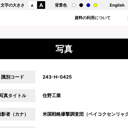
A
文字の大きさ
背景色
English
A
資料の利用について
写真
識別コード
243-H-0425
写真タイトル
住野工業
撮影者（カナ）
米国戦略爆撃調査団（ベイコクセンリャ