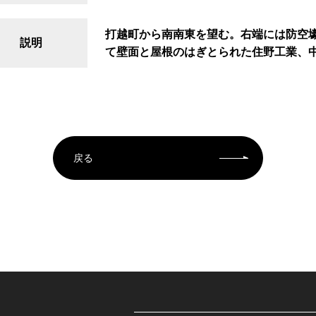
打越町から南南東を望む。右端には防空
説明
て壁面と屋根のはぎとられた住野工業、
戻る