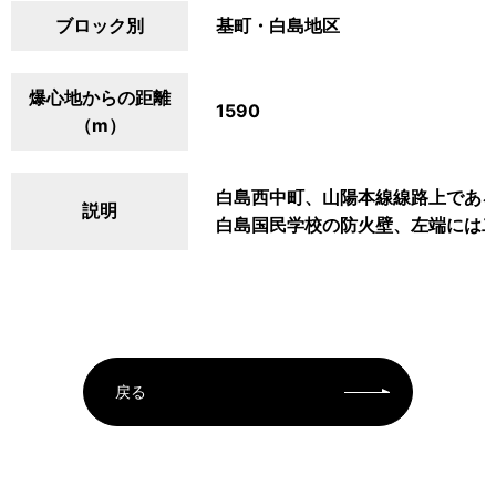
ブロック別
基町・白島地区
爆心地からの距離
1590
（m）
白島西中町、山陽本線線路上であ
説明
白島国民学校の防火壁、左端には
戻る