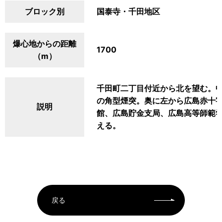
ブロック別
国泰寺・千田地区
爆心地からの距離
1700
（m）
千田町二丁目付近から北を望む。
の角型煙突。奥に左から広島赤十
説明
館、広島貯金支局、広島高等師範
える。
戻る