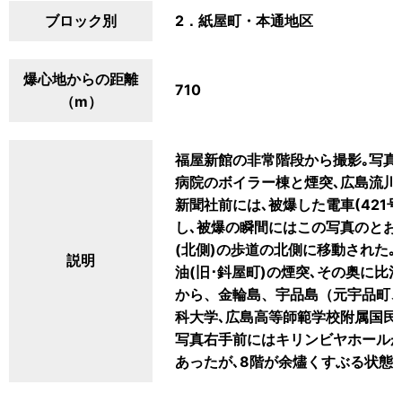
ブロック別
2．紙屋町・本通地区
爆心地からの距離
710
（m）
福屋新館の非常階段から撮影｡写真
病院のボイラー棟と煙突､広島流川
新聞社前には､被爆した電車(421
し､被爆の瞬間にはこの写真のとお
(北側)の歩道の北側に移動された
説明
油(旧･鈄屋町)の煙突､その奥に
から、金輪島、宇品島（元宇品町、
科大学､広島高等師範学校附属国民
写真右手前にはキリンビヤホールが
あったが､8階が余燼くすぶる状態