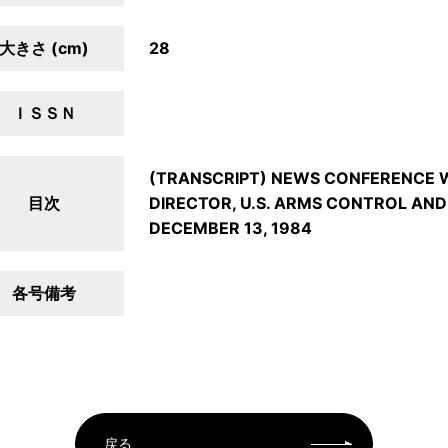
大きさ (cm)
28
ＩＳＳＮ
(TRANSCRIPT) NEWS CONFERENCE 
目次
DIRECTOR, U.S. ARMS CONTROL AN
DECEMBER 13, 1984
各号備考
戻る