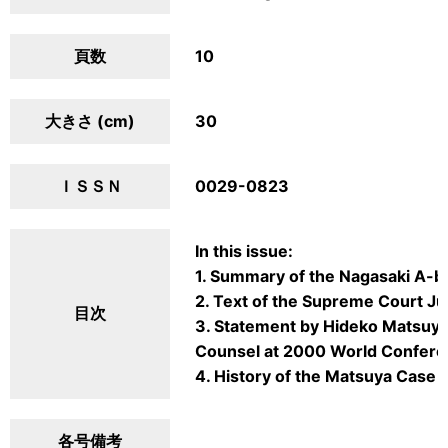
頁数
10
大きさ (cm)
30
ＩＳＳＮ
0029-0823
In this issue:
1. Summary of the Nagasaki A-
2. Text of the Supreme Court J
目次
3. Statement by Hideko Matsuya a
Counsel at 2000 World Confer
4. History of the Matsuya Case 
各号備考