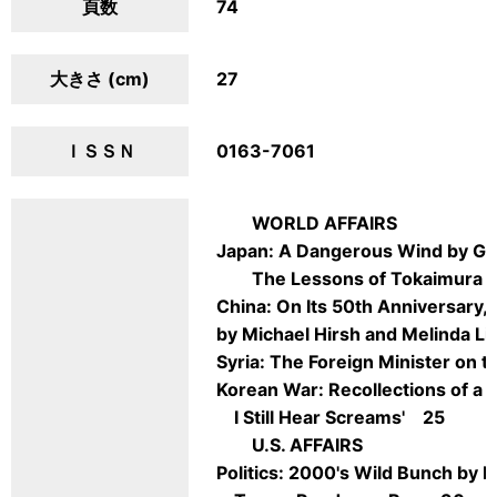
頁数
74
大きさ (cm)
27
ＩＳＳＮ
0163-7061
WORLD AFFAIRS
Japan: A Dangerous Wind by Ge
The Lessons of Tokaimura b
China: On Its 50th Anniversary
by Michael Hirsh and Melinda L
Syria: The Foreign Minister on
Korean War: Recollections of a
I Still Hear Screams' 25
U.S. AFFAIRS
Politics: 2000's Wild Bunch b