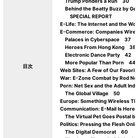
Trump Ponders a Run 30
Behind the Beatty Buzz by G
SPECIAL REPORT
E-Life: The Internet and the W
E-Commerce: Companies Wired 
Palaces in Cyberspace 37
Heroes From Hong Kong 38
Electronic Dance Party 42
More Popular Than Porn 44
目次
Web Sites: A Few of Our Favor
War: E-Zone Combat by Rod N
Porn: Net Sex and the Adult In
The Global Village 50
Europe: Something Wireless T
Communication: E-Mail Is Here
The Virtual Pet Goes Postal by
Politics: Pressing the Flesh On
The Digital Democrat 60