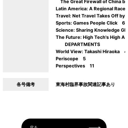
The Great Firewall of China b
Latin America: A Regional Race
Travel: Net Travel Takes Off by
Sports: Games People Click 6
Science: Sharing Knowledge G
The Future: High Tech's High A
DEPARTMENTS
World View: Takashi Hiraoka 4
Periscope 5
Perspectives 11
各号備考
東海村臨界事故関連記事あり
戻る