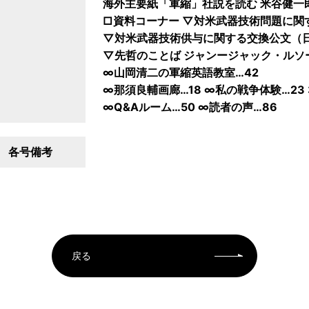
海外主要紙「軍縮」社説を読む 米谷健一郎
□資料コーナー ▽対米武器技術問題に関す
▽対米武器技術供与に関する交換公文（
▽先哲のことば ジャンージャック・ルソ
∞山岡清二の軍縮英語教室…42
∞那須良輔画廊…18 ∞私の戦争体験…23 
∞Q&Aルーム…50 ∞読者の声…86
各号備考
戻る