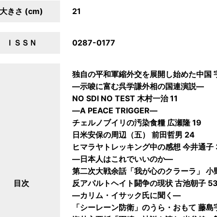
大きさ (cm)
21
ＩＳＳＮ
0287-0177
独自の平和軍縮外交を展開し始めた中国 宇
―示唆に富む呉学謙外相の国連演説―
NO SDl NO TEST 木村一治 11
―A PEACE TRIGGER―
チェルノブイリの汚染食糧 広瀬隆 19
日米安保の周辺（五） 前田哲男 24
ヒマラヤトレッキング中の感想 今井通子 
―日本人はこれでいいのか―
第二次大戦余話「我が心のクラーラ」 小野
目次
反アパルトヘイト闘争の現状 古池朝子 5
―カリム・イサック氏に聞く―
「シーレーン防衛」のうら・おもて 藤島宇