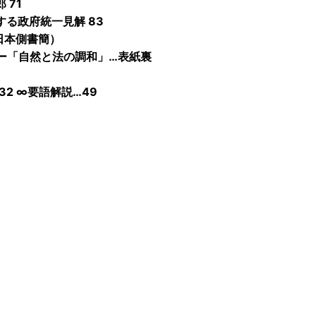
 71
る政府統一見解 83
日本側書簡）
ー「自然と法の調和」…表紙裏
32 ∞要語解説…49