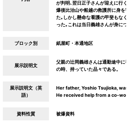
が判明､翌日正子さんが迎えに行く
爆後比治山や船越の救護所に身を寄
た｡しかし懸命な看護の甲斐もなく
った｡これは当日義雄さんが身につ
ブロック別
紙屋町・本通地区
父親の辻岡義雄さんは通勤途中に
展示説明文
の時、持っていた品々である。
展示説明文（英
Her father, Yoshio Tsujioka, wa
語）
He received help from a co-worke
資料性質
被爆資料