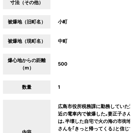
寸法（その他）
被爆地（旧町名）
小町
被爆地（現町名）
中町
爆心地からの距離
500
（m）
数量
1
広島市役所税務課に勤務していた辻
近の電車内で被爆した｡妻正子さん(
は､半壊した自宅で火の海の市街地
さんを｢きっと帰ってくる｣と信じ
内容