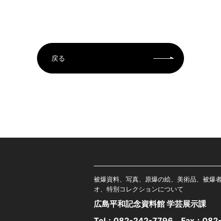
戻る
被爆資料、写真、原爆の絵、美術品、被爆
オ、特別コレクションについて
広島平和記念資料館 学芸展示課
Tel：
082-242-7796
Fax：082-