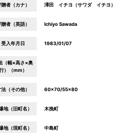
寄贈者（カナ）
澤田 イチヨ（サワダ イチヨ）
寄贈者（英語）
Ichiyo Sawada
受入年月日
1983/01/07
法（幅×高さ×奥
行）（mm）
寸法（その他）
60×70/55×80
爆地（旧町名）
木挽町
爆地（現町名）
中島町