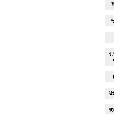
寸
被
被