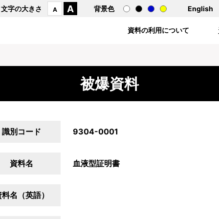
A
文字の大きさ
背景色
English
A
資料の利用について
被爆資料
識別コード
9304-0001
資料名
血液型証明書
資料名（英語）