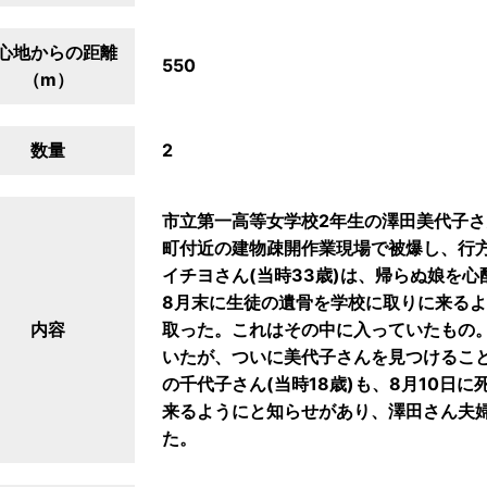
心地からの距離
550
（m）
数量
2
市立第一高等女学校2年生の澤田美代子さ
町付近の建物疎開作業現場で被爆し、行
イチヨさん(当時33歳)は、帰らぬ娘を
8月末に生徒の遺骨を学校に取りに来る
内容
取った。これはその中に入っていたもの
いたが、ついに美代子さんを見つけるこ
の千代子さん(当時18歳)も、8月10日
来るようにと知らせがあり、澤田さん夫
た。