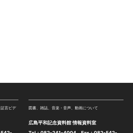
者証言ビデ
図書、雑誌、音楽・音声、動画について
広島平和記念資料館 情報資料室
542-
Tel：
082-241-4004
Fax：082-542-