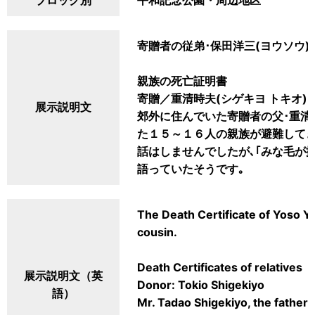
ブロック別
平和記念公園・周辺地区
寄贈者の従弟･保田洋三(ヨウソウ)
親族の死亡証明書
寄贈／重清時夫(シゲキヨ トキオ)
展示説明文
郊外に住んでいた寄贈者の父･重清忠
た１５～１６人の親族が避難してき
話はしませんでしたが､｢みな毛が
語っていたそうです｡
The Death Certificate of Yoso Ya
cousin.
Death Certificates of relatives
展示説明文（英
Donor: Tokio Shigekiyo
語）
Mr. Tadao Shigekiyo, the father 