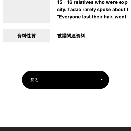
15 - 16 relatives who were exp
city. Tadao rarely spoke about t
“Everyone lost their hair, went m
資料性質
被爆関連資料
戻る