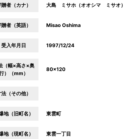
寄贈者（カナ）
大島 ミサホ（オオシマ ミサオ）
寄贈者（英語）
Misao Oshima
受入年月日
1997/12/24
法（幅×高さ×奥
80×120
行）（mm）
寸法（その他）
爆地（旧町名）
東雲町
爆地（現町名）
東雲一丁目