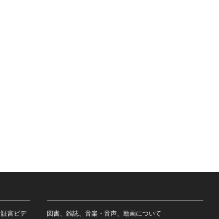
者証言ビデ
図書、雑誌、音楽・音声、動画について