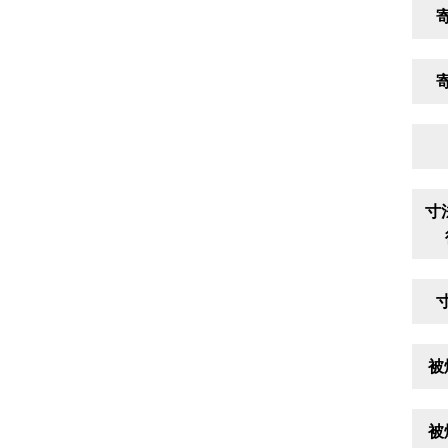
寸
被
被