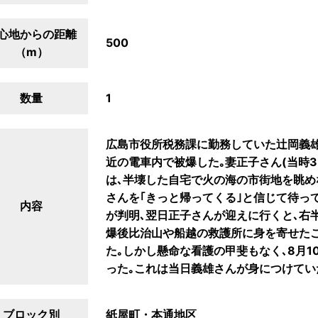
心地からの距離
500
（m）
数量
1
広島市役所税務課に勤務していた辻岡義雄
近の電車内で被爆した｡妻正子さん(当時3
は､半壊した自宅で火の海の市街地を眺め
さんを｢きっと帰ってくる｣と信じて待っ
内容
が判明､翌日正子さんが迎えに行くと､右
爆後比治山や船越の救護所に身を寄せた
た｡しかし懸命な看護の甲斐もなく､8月1
った｡これは当日義雄さんが身につけてい
ブロック別
紙屋町・本通地区