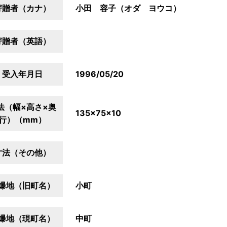
寄贈者（カナ）
小田 容子（オダ ヨウコ）
寄贈者（英語）
受入年月日
1996/05/20
法（幅×高さ×奥
135×75×10
行）（mm）
寸法（その他）
爆地（旧町名）
小町
爆地（現町名）
中町