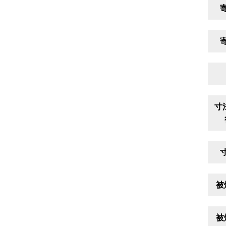
寸
被
被