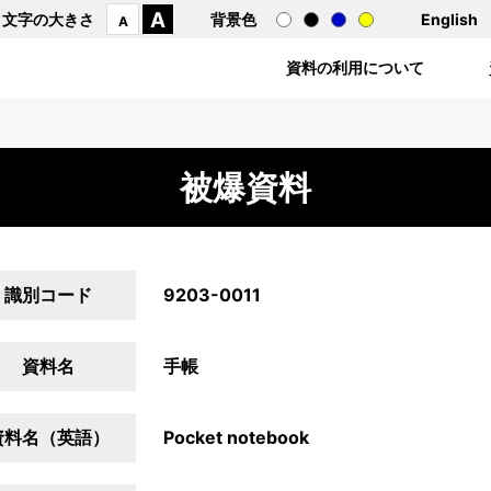
A
文字の大きさ
背景色
English
A
資料の利用について
被爆資料
識別コード
9203-0011
資料名
手帳
資料名（英語）
Pocket notebook