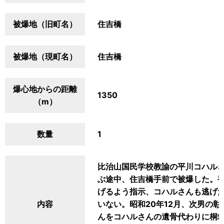
被爆地（旧町名）
住吉橋
被爆地（現町名）
住吉橋
爆心地からの距離
1350
（m）
数量
1
比治山国民学校教諭の平川コハル
ぶ途中、住吉橋手前で被爆した。
げるよう指示、コハルさんも逃げ
内容
いない。昭和20年12月、次男の彰
んをコハルさんの遺骨代わりに桐