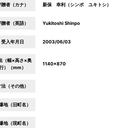
寄贈者（カナ）
新保 幸利（シンポ ユキトシ）
寄贈者（英語）
Yukitoshi Shinpo
受入年月日
2003/06/03
法（幅×高さ×奥
1140×870
行）（mm）
寸法（その他）
爆地（旧町名）
爆地（現町名）