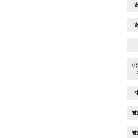
寸
被
被