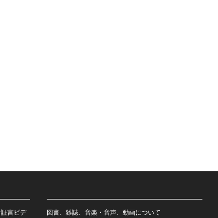
者証言ビデ
図書、雑誌、音楽・音声、動画について