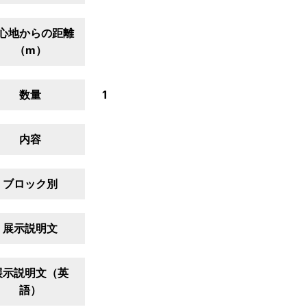
心地からの距離
（m）
数量
1
内容
ブロック別
展示説明文
展示説明文（英
語）