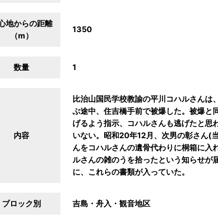
心地からの距離
1350
（m）
数量
1
比治山国民学校教諭の平川コハルさんは
ぶ途中、住吉橋手前で被爆した。被爆と
げるよう指示、コハルさんも逃げたと思
内容
いない。昭和20年12月、次男の彰さん(
んをコハルさんの遺骨代わりに桐箱に入
ルさんの雑のうを拾ったという知らせが
に、これらの書類が入っていた。
ブロック別
吉島・舟入・観音地区