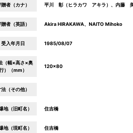
寄贈者（カナ）
平川 彰（ヒラカワ アキラ）、内藤 
寄贈者（英語）
Akira HIRAKAWA、NAITO Mihoko
受入年月日
1985/08/07
法（幅×高さ×奥
120×80
行）（mm）
寸法（その他）
爆地（旧町名）
住吉橋
爆地（現町名）
住吉橋