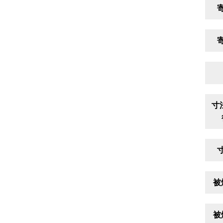
寸
被
被