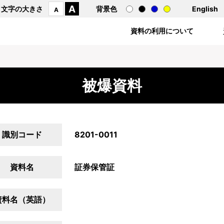
A
文字の大きさ
背景色
English
A
資料の利用について
被爆資料
識別コード
8201-0011
資料名
証券保管証
資料名（英語）