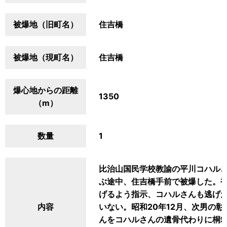
被爆地（旧町名）
住吉橋
被爆地（現町名）
住吉橋
爆心地からの距離
1350
（m）
数量
1
比治山国民学校教諭の平川コハル
ぶ途中、住吉橋手前で被爆した。
げるよう指示、コハルさんも逃げ
内容
いない。昭和20年12月、次男の彰
んをコハルさんの遺骨代わりに桐