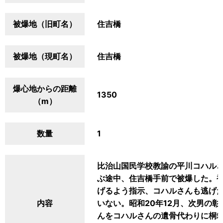
被爆地（旧町名）
住吉橋
被爆地（現町名）
住吉橋
爆心地からの距離
1350
（m）
数量
1
比治山国民学校教諭の平川コハル
ぶ途中、住吉橋手前で被爆した。
げるよう指示、コハルさんも逃げ
内容
いない。昭和20年12月、次男の彰
んをコハルさんの遺骨代わりに桐