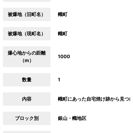
被爆地（旧町名）
幟町
被爆地（現町名）
幟町
爆心地からの距離
1000
（m）
数量
1
内容
幟町にあった自宅焼け跡から見つ
ブロック別
銀山・幟地区