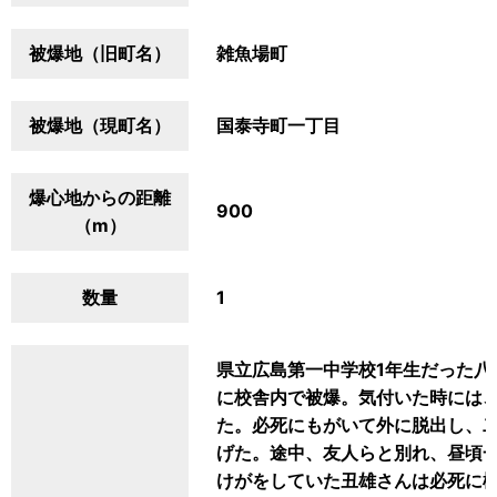
被爆地（旧町名）
雑魚場町
被爆地（現町名）
国泰寺町一丁目
爆心地からの距離
900
（m）
数量
1
県立広島第一中学校1年生だった八
に校舎内で被爆。気付いた時には
た。必死にもがいて外に脱出し、
げた。途中、友人らと別れ、昼頃
けがをしていた丑雄さんは必死に橋