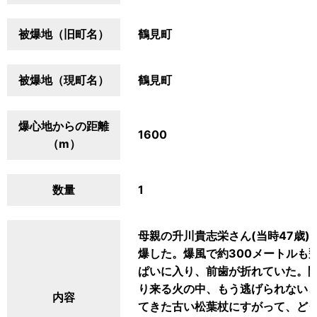
被爆地（旧町名）
鶴見町
被爆地（現町名）
鶴見町
爆心地からの距離
1600
（m）
数量
1
母親の升川貴志栄さん(当時47歳
爆した。爆風で約300メートルも
ぱいに入り、前歯が折れていた。
り来る火の中、もう逃げられない
内容
てきた古い松葉杖にすがって、ど