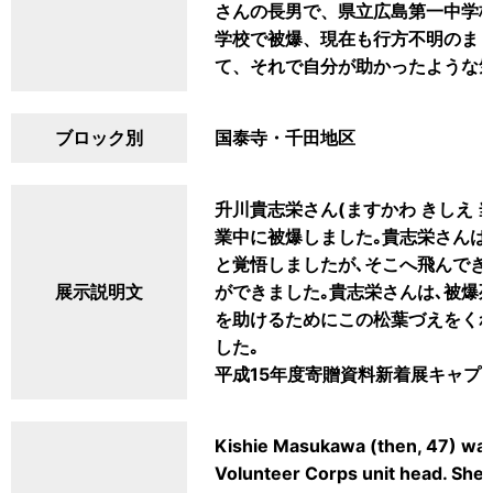
さんの長男で、県立広島第一中学校
学校で被爆、現在も行方不明のま
て、それで自分が助かったような
ブロック別
国泰寺・千田地区
升川貴志栄さん(ますかわ きしえ 
業中に被爆しました｡貴志栄さんは
と覚悟しましたが､そこへ飛んでき
展示説明文
ができました｡貴志栄さんは､被爆死
を助けるためにこの松葉づえをくれ
した｡
平成15年度寄贈資料新着展キャプ
Kishie Masukawa (then, 47) was
Volunteer Corps unit head. She 