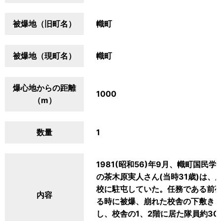
被爆地（旧町名）
幟町
被爆地（現町名）
幟町
爆心地からの距離
1000
（m）
数量
1
1981(昭和56)年9月、幟町国
の茶木原実人さん(当時31歳)は
校に駐屯していた。任務である前
内容
る時に被爆、崩れた校舎の下敷き
し、校舎の1、2階に居た隊員約3