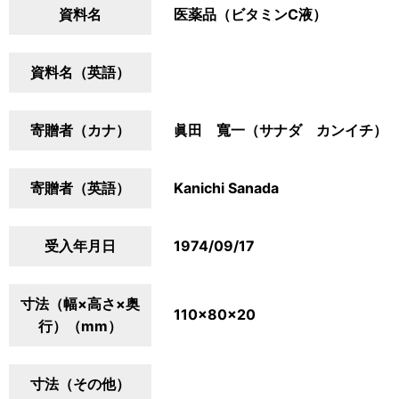
資料名
医薬品（ビタミンC液）
資料名（英語）
寄贈者（カナ）
眞田 寬一（サナダ カンイチ）
寄贈者（英語）
Kanichi Sanada
受入年月日
1974/09/17
寸法（幅×高さ×奥
110×80×20
行）（mm）
寸法（その他）