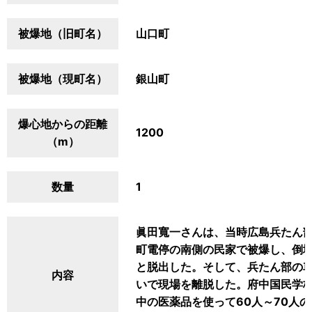
被爆地（旧町名）
山口町
被爆地（現町名）
銀山町
爆心地からの距離
1200
（m）
数量
1
眞田寬一さんは、当時広島兵たん
町電停の南側の民家で被爆し、倒
と脱出した。そして、兵たん部の車
内容
いで現場を離脱した。府中国民学校
中の医薬品を使って60人～70人